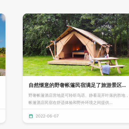
自然惬意的野奢帐篷民宿满足了旅游景区哪些需求？
野奢帐篷酒店营地是可聆听鸟语、静看花开叶落的胜地
帐篷酒店民宿在舒适体验和野外环境之间提供...
2022-06-07