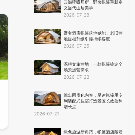
云巅呼吸居所：野奢帐篷重新定
义当代山居美学
2026-07-28
野奢酒店帐篷落地赋能，老旧营
地提档升级引爆持续客流
2026-07-25
深耕文旅营地！一款帐篷搞定全
场景运营需求
2026-07-23
跳出同质化内卷，星途帐篷用专
，
利装配式住宿打造景区长效盈利
增长点
2026-07-21
绿色旅游新典范，帐篷酒店藏着