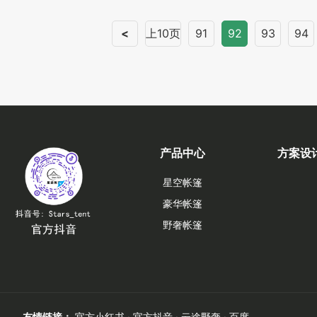
<
上10页
91
92
93
94
产品中心
方案设
星空帐篷
豪华帐篷
野奢帐篷
友情链接：
官方小红书
·
官方抖音
·
云途野奢
·
百度