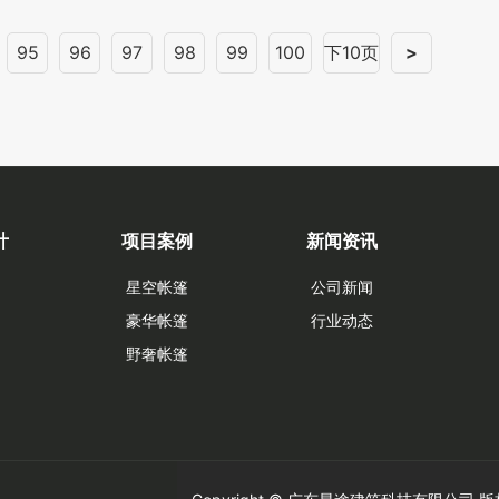
95
96
97
98
99
100
下10页
>
计
项目案例
新闻资讯
星空帐篷
公司新闻
豪华帐篷
行业动态
野奢帐篷