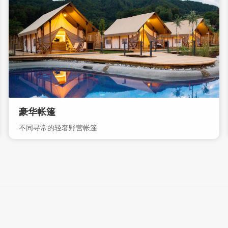
豪华帐篷
不同寻常的轻奢野营帐篷