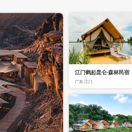
江门鹤起昆仑·森林民宿
广东.江门