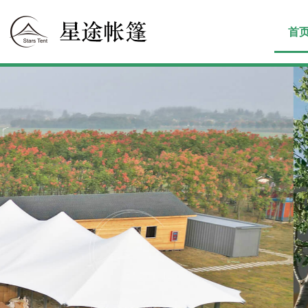
首
户外豪华露营地
野奢享受！
星途专业为您打造户外豪华露营地！