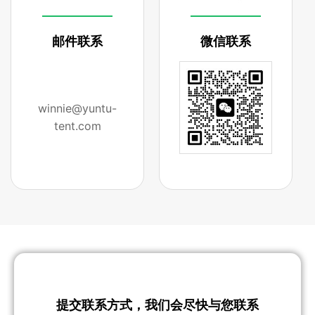
邮件联系
微信联系
winnie@yuntu-
tent.com
提交联系方式，我们会尽快与您联系