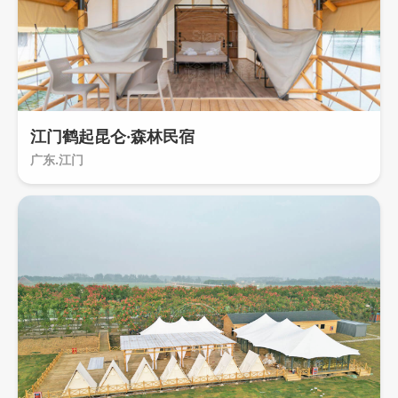
江门鹤起昆仑·森林民宿
广东.江门