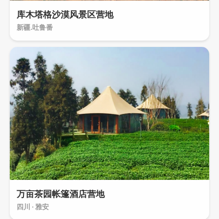
库木塔格沙漠风景区营地
新疆.吐鲁番
万亩茶园帐篷酒店营地
四川 · 雅安