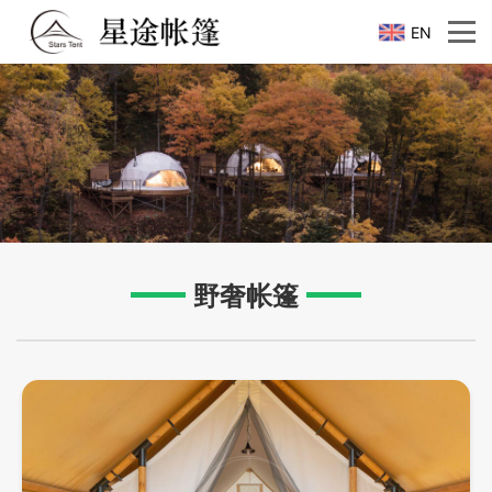
EN
野奢帐篷