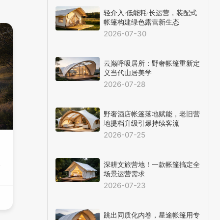
轻介入·低能耗·长运营，装配式
帐篷构建绿色露营新生态
2026-07-30
云巅呼吸居所：野奢帐篷重新定
义当代山居美学
2026-07-28
野奢酒店帐篷落地赋能，老旧营
地提档升级引爆持续客流
2026-07-25
项
深耕文旅营地！一款帐篷搞定全
场景运营需求
2026-07-23
跳出同质化内卷，星途帐篷用专