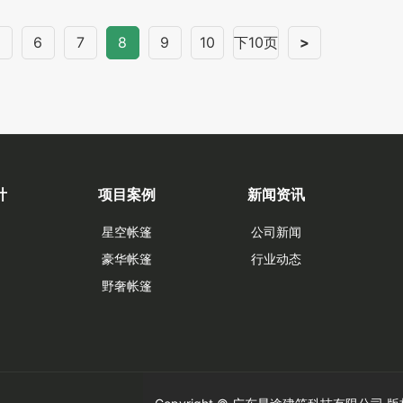
5
6
7
8
9
10
下10页
>
计
项目案例
新闻资讯
星空帐篷
公司新闻
豪华帐篷
行业动态
野奢帐篷