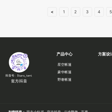
<
1
2
3
4
产品中心
方案设
星空帐篷
豪华帐篷
野奢帐篷
友情链接：
官方小红书
·
官方抖音
·
云途野奢
·
百度