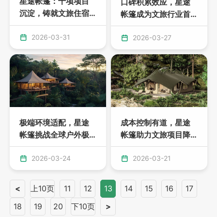
星途帐篷：千项项目
口碑积累效应，星途
沉淀，铸就文旅住宿
帐篷成为文旅行业首
硬核标杆
选
2026-03-31
2026-03-27
极端环境适配，星途
成本控制有道，星途
帐篷挑战全球户外极
帐篷助力文旅项目降
限
本增效
2026-03-24
2026-03-21
<
上10页
11
12
13
14
15
16
17
18
19
20
下10页
>